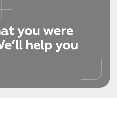
hat you were
e’ll help you