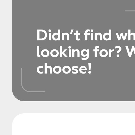
Didn’t find w
looking for? W
choose!