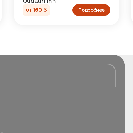
Gudauri Inn
от 160 $
Подробнее