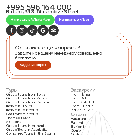
связаться с вами
+995 596 164 000
Дата:
0
Batumi, 33 S. Diasamidze Street
Кол-во человек:
0
Написать в WhatsApp
Написать в Viber
Остались еще вопросы?
Задайте их нашему менеджеру совершенно
бесплатно
Задать вопрос
Оставить заявку
Нажимая на кнопку, вы соглашаетесь с условиями
Политики конфиденциальности
Туры
Экскурсии
Group tours from Tbilisi
From Tbilisi
Group tours from Kutaisi
From Batumi
Group tours from Batumi
From Kobuleti
Individual tours
From Gudauri
Individual VIP tours
Individual VIP
Отели
Gastronomic tours
Themed tours
Bakuriani
1. Выберите нужный автомобиль
Ski tours
Batumi
Group tours in Armenia
Borjomi
2. Заполните форму
Group Tours in Azerbaijan
Gonio
Combined Tours in the South
Gudauri