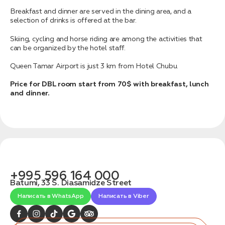
связаться с вами
Дата:
0
Breakfast and dinner are served in the dining area, and a
Кол-во человек:
0
selection of drinks is offered at the bar.
Skiing, cycling and horse riding are among the activities that
can be organized by the hotel staff.
Queen Tamar Airport is just 3 km from Hotel Chubu.
Price for DBL room start from 70$ with breakfast, lunch
and dinner.
Оставить заявку
Нажимая на кнопку, вы соглашаетесь с условиями
Политики конфиденциальности
+995 596 164 000
Batumi, 33 S. Diasamidze Street
Написать в WhatsApp
Написать в Viber
1. Выберите нужный автомобиль
2. Заполните форму