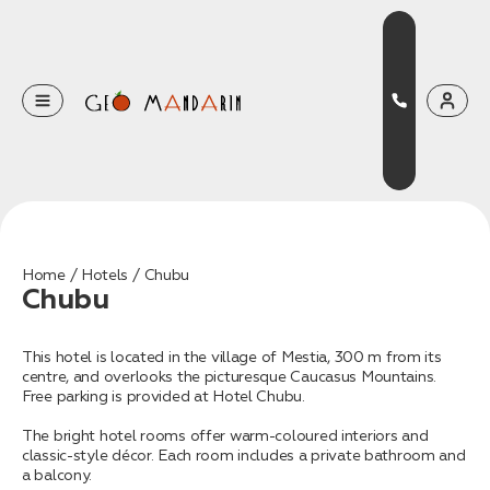
Оставьте свои данные
Наш менеджер скоро свяжется с вами
Оставить заявку
Home
Hotels
Chubu
Chubu
Нажимая на кнопку, вы соглашаетесь с условиями
Политики конфиденциальности
This hotel is located in the village of Mestia, 300 m from its
centre, and overlooks the picturesque Caucasus Mountains.
Free parking is provided at Hotel Chubu.
The bright hotel rooms offer warm-coloured interiors and
Бронирование
classic-style décor. Each room includes a private bathroom and
Оставьте свои данные, чтобы мы могли
a balcony.