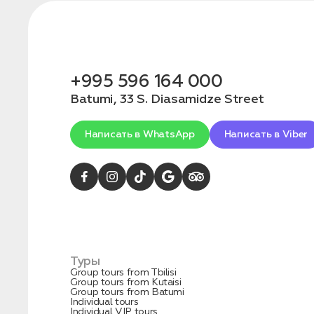
конфиденциальности
+995 596 164 000
Batumi, 33 S. Diasamidze Street
1. Выберите нужный автомобиль
2. Заполните форму
Написать в WhatsApp
Написать в Viber
Туры
Group tours from Tbilisi
Group tours from Kutaisi
Заказать трансфер
Group tours from Batumi
Individual tours
Individual VIP tours