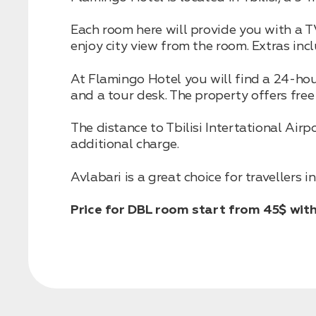
Each room here will provide you with a T
enjoy city view from the room. Extras inc
Бронирование
Оставьте свои данные, чтобы мы могли
At Flamingo Hotel you will find a 24-hour 
связаться с вами
and a tour desk. The property offers free
Дата:
0
Кол-во человек:
0
The distance to Tbilisi Intertational Air
additional charge.
Avlabari is a great choice for travellers 
Price for DBL room start from 45$ with
Оставить заявку
Нажимая на кнопку, вы соглашаетесь с условиями
Политики