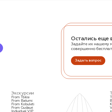
Остались еще 
Задайте их нашему 
совершенно беспла
Задать вопрос
Экскурсии
From Tbilisi
T
From Batumi
B
From Kobuleti
K
From Gudauri
V
Individual VIP