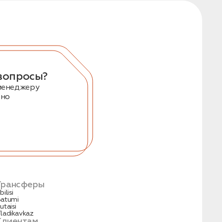
вопросы?
менеджеру
тно
Трансферы
bilisi
atumi
utaisi
ladikavkaz
Клиентам