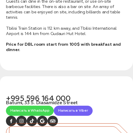
связаться с вами
Guests can dine in the on-site restaurant, or use on-site
Дата:
0
barbecue facilities. There is also a bar on site. An array of
Кол-во человек:
0
activities can be enjoyed on site, including billiards and table
tennis.
Tbilisi Train Station is 112 km away, and Tbilisi International
Airport is 144 km from Gudauri Hut Hotel.
Price for DBL room start from 100$ with breakfast and
dinner.
Оставить заявку
Нажимая на кнопку, вы соглашаетесь с условиями
Политики конфиденциальности
+995 596 164 000
Batumi, 33 S. Diasamidze Street
Написать в WhatsApp
Написать в Viber
1. Выберите нужный автомобиль
2. Заполните форму