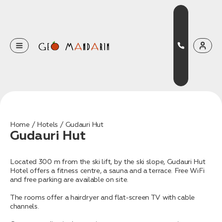
Оставьте свои данные
Наш менеджер скоро свяжется с вами
Оставить заявку
Home
Hotels
Gudauri Hut
Gudauri Hut
Нажимая на кнопку, вы соглашаетесь с условиями
Политики конфиденциальности
Located 300 m from the ski lift, by the ski slope, Gudauri Hut
Hotel offers a fitness centre, a sauna and a terrace. Free WiFi
and free parking are available on site.
The rooms offer a hairdryer and flat-screen TV with cable
Бронирование
channels.
Оставьте свои данные, чтобы мы могли