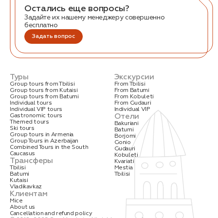
Остались еще вопросы?
Задайте их нашему менеджеру совершенно
бесплатно
Задать вопрос
Туры
Экскурсии
Заказать трансфер
Group tours from Tbilisi
From Tbilisi
Group tours from Kutaisi
From Batumi
Group tours from Batumi
From Kobuleti
Individual tours
From Gudauri
Нажимая на кнопку, вы соглашаетесь с условиями
Individual VIP tours
Individual VIP
Политики конфиденциальности
Отели
Gastronomic tours
Themed tours
Bakuriani
Ski tours
Batumi
Group tours in Armenia
Borjomi
Group Tours in Azerbaijan
Gonio
Combined Tours in the South
Gudauri
Caucasus
Kobuleti
Трансферы
Kvariati
Заявка успешно
Tbilisi
Mestia
Batumi
Tbilisi
отправлена!
Kutaisi
Vladikavkaz
Клиентам
Mice
About us
Cancellation and refund policy