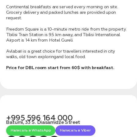
связаться с вами
Дата:
0
Continental breakfasts are served every morning on site.
Кол-во человек:
0
Grocery delivery and packed lunches are provided upon
request.
Freedom Square is a 10-minute metro ride from the property.
Tbilisi Train Station is 9.5 km away, and Tbilisi International
Airport is 14 km from Hotel Gureli.
Avlabari is a great choice for travellers interested in city
walks, old town exploringand local food.
Price for DBL room start from 60$ with breakfast.
Оставить заявку
Нажимая на кнопку, вы соглашаетесь с условиями
Политики конфиденциальности
+995 596 164 000
Batumi, 33 S. Diasamidze Street
1. Выберите нужный автомобиль
2. Заполните форму
Написать в WhatsApp
Написать в Viber