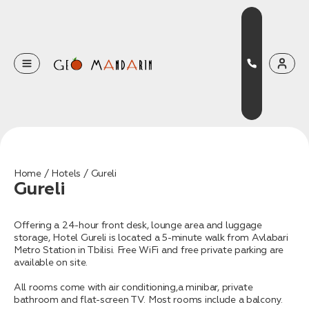
Оставьте свои данные
Наш менеджер скоро свяжется с вами
Оставить заявку
Home
Hotels
Gureli
Gureli
Нажимая на кнопку, вы соглашаетесь с условиями
Политики конфиденциальности
Offering a 24-hour front desk, lounge area and luggage
storage, Hotel Gureli is located a 5-minute walk from Avlabari
Metro Station in Tbilisi. Free WiFi and free private parking are
available on site.
Бронирование
All rooms come with air conditioning,a minibar, private
Оставьте свои данные, чтобы мы могли
bathroom and flat-screen TV. Most rooms include a balcony.