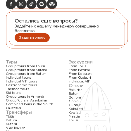
Остались еще вопросы?
Задайте их нашему менеджеру совершенно
бесплатно
Задать вопрос
Заказать трансфер
Туры
Экскурсии
Нажимая на кнопку, вы соглашаетесь с условиями
Политики конфиденциальности
Group tours from Tbilisi
From Tbilisi
Group tours from Kutaisi
From Batumi
Group tours from Batumi
From Kobuleti
Individual tours
From Gudauri
Individual VIP tours
Individual VIP
Отели
Gastronomic tours
Themed tours
Bakuriani
Ski tours
Batumi
Group tours in Armenia
Borjomi
Заявка успешно
Group Tours in Azerbaijan
Gonio
Combined Tours in the South
Gudauri
отправлена!
Caucasus
Kobuleti
Трансферы
Kvariati
Tbilisi
Mestia
Batumi
Tbilisi
Kutaisi
Vladikavkaz