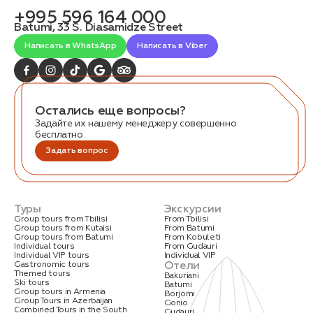
связаться с вами
+995 596 164 000
Дата:
0
Batumi, 33 S. Diasamidze Street
Кол-во человек:
0
Написать в WhatsApp
Написать в Viber
Остались еще вопросы?
Задайте их нашему менеджеру совершенно
бесплатно
Задать вопрос
Оставить заявку
Нажимая на кнопку, вы соглашаетесь с условиями
Политики конфиденциальности
Туры
Экскурсии
Group tours from Tbilisi
From Tbilisi
Group tours from Kutaisi
From Batumi
Group tours from Batumi
From Kobuleti
Individual tours
From Gudauri
Individual VIP tours
Individual VIP
Отели
Gastronomic tours
Themed tours
Bakuriani
1. Выберите нужный автомобиль
Ski tours
Batumi
Group tours in Armenia
Borjomi
2. Заполните форму
Group Tours in Azerbaijan
Gonio
Combined Tours in the South
Gudauri