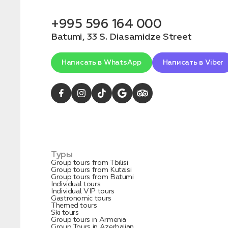
конфиденциальности
+995 596 164 000
Batumi, 33 S. Diasamidze Street
Написать в WhatsApp
Написать в Viber
1. Выберите нужный автомобиль
2. Заполните форму
Туры
Group tours from Tbilisi
Group tours from Kutaisi
Group tours from Batumi
Individual tours
Individual VIP tours
Gastronomic tours
Themed tours
Заказать трансфер
Ski tours
Group tours in Armenia
Group Tours in Azerbaijan