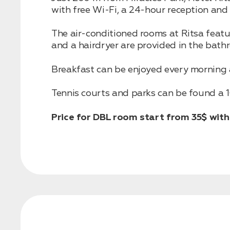
with free Wi-Fi, a 24-hour reception and
The air-conditioned rooms at Ritsa featur
Бронирование
and a hairdryer are provided in the bath
Оставьте свои данные, чтобы мы могли
связаться с вами
Breakfast can be enjoyed every morning a
Дата:
0
Кол-во человек:
0
Tennis courts and parks can be found a 1
Price for DBL room start from 35$ with
Оставить заявку
Нажимая на кнопку, вы соглашаетесь с условиями
Политики