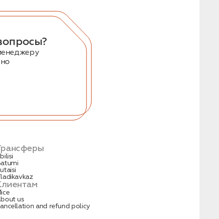
вопросы?
менеджеру
тно
Трансферы
bilisi
atumi
utaisi
ladikavkaz
Клиентам
ice
bout us
ancellation and refund policy