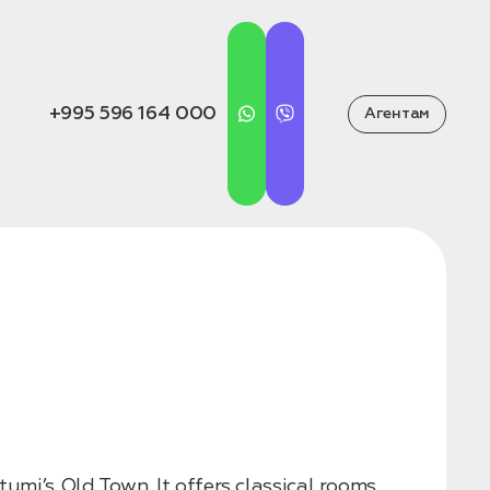
+995 596 164 000
Агентам
tumi’s Old Town. It offers classical rooms