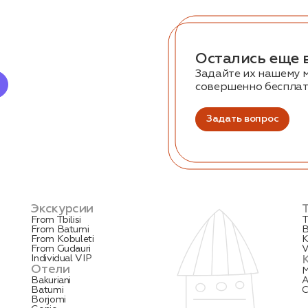
Остались еще 
Задайте их нашему 
совершенно беспла
Задать вопрос
Экскурсии
From Tbilisi
T
From Batumi
B
From Kobuleti
K
From Gudauri
V
Individual VIP
Отели
M
Bakuriani
A
Batumi
C
Borjomi