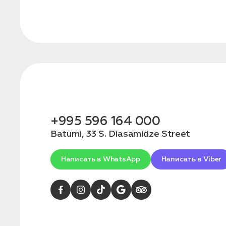
Бронирование
Оставьте свои данные, чтобы мы могли
связаться с вами
Дата:
0
Кол-во человек:
0
+995 596 164 000
Batumi, 33 S. Diasamidze Street
Написать в WhatsApp
Написать в Viber
Оставить заявку
Нажимая на кнопку, вы соглашаетесь с условиями
Политики