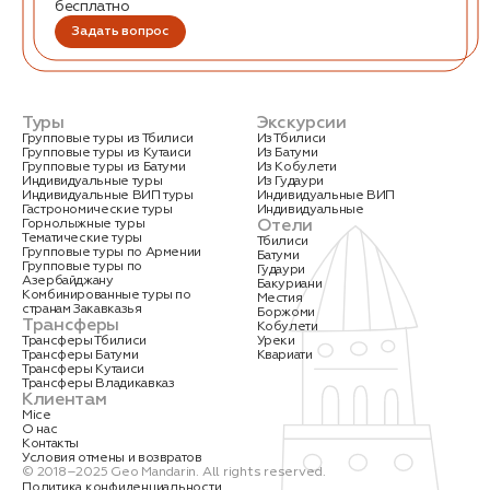
бесплатно
Задать вопрос
Туры
Экскурсии
Групповые туры из Тбилиси
Из Тбилиси
Групповые туры из Кутаиси
Из Батуми
Групповые туры из Батуми
Из Кобулети
Индивидуальные туры
Из Гудаури
Индивидуальные ВИП туры
Индивидуальные ВИП
Гастрономические туры
Индивидуальные
Отели
Горнолыжные туры
Тематические туры
Тбилиси
Групповые туры по Армении
Батуми
Групповые туры по
Гудаури
Азербайджану
Бакуриани
Комбинированные туры по
Местия
странам Закавказья
Боржоми
Трансферы
Кобулети
Трансферы Тбилиси
Уреки
Трансферы Батуми
Квариати
Трансферы Кутаиси
Трансферы Владикавказ
Клиентам
Mice
О нас
Контакты
Условия отмены и возвратов
© 2018–2025 Geo Mandarin. All rights reserved.
Политика конфиденциальности