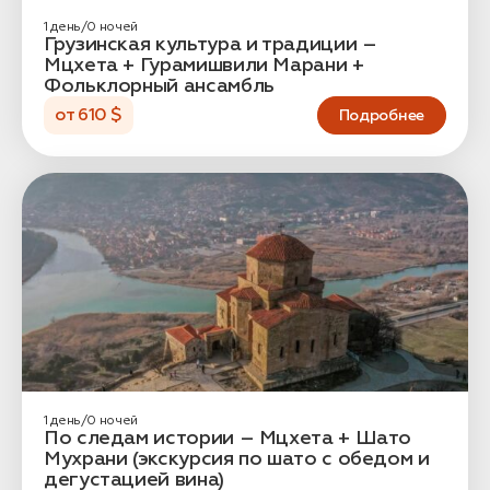
1 день/0 ночей
Грузинская культура и традиции –
Мцхета + Гурамишвили Марани +
Фольклорный ансамбль
от 610 $
Подробнее
Заказать трансфер
Нажимая на кнопку, вы соглашаетесь с условиями
Политики конфиденциальности
Заявка успешно
отправлена!
1 день/0 ночей
По следам истории – Мцхета + Шато
Мухрани (экскурсия по шато с обедом и
дегустацией вина)