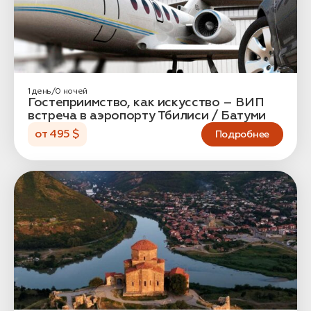
связаться с вами
Дата:
0
Кол-во человек:
0
1 день/0 ночей
Гостеприимство, как искусство – ВИП
встреча в аэропорту Тбилиси / Батуми
от 495 $
Подробнее
Оставить заявку
Нажимая на кнопку, вы соглашаетесь с условиями
Политики конфиденциальности
1. Выберите нужный автомобиль
2. Заполните форму