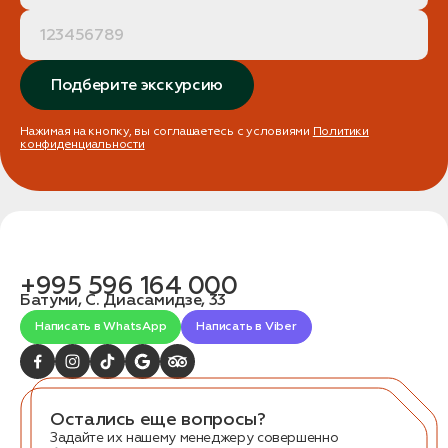
Подберите экскурсию
Нажимая на кнопку, вы соглашаетесь с условиями
Политики
конфиденциальности
+995 596 164 000
Батуми, С. Диасамидзе, 33
Написать в WhatsApp
Написать в Viber
Остались еще вопросы?
Задайте их нашему менеджеру совершенно