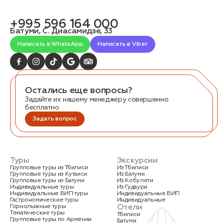
+995 596 164 000
Батуми, С. Диасамидзе, 33
Написать в WhatsApp
Написать в Viber
Остались еще вопросы?
Задайте их нашему менеджеру совершенно
бесплатно
Задать вопрос
Туры
Экскурсии
Групповые туры из Тбилиси
Из Тбилиси
Групповые туры из Кутаиси
Из Батуми
Групповые туры из Батуми
Из Кобулети
Индивидуальные туры
Из Гудаури
Индивидуальные ВИП туры
Индивидуальные ВИП
Гастрономические туры
Индивидуальные
Отели
Горнолыжные туры
Тематические туры
Тбилиси
Групповые туры по Армении
Батуми