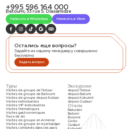
связаться с вами
+995 596 164 000
Дата:
0
Batoumi, 33 rue S. Diasamidze
Кол-во человек:
0
Написать в WhatsApp
Написать в Viber
Остались еще вопросы?
Задайте их нашему менеджеру совершенно
бесплатно
Задать вопрос
Оставить заявку
Нажимая на кнопку, вы соглашаетесь с условиями
Политики конфиденциальности
Туры
Экскурсии
Visites de groupe de Tbilissi
depuis Tbilissi
Visites de groupe de Batoumi
depuis Batumi
Visites de groupe depuis Kutaisi
depuis Kobuleti
Visites individuelles
depuis Gudauri
Отели
Visites VIP individuelles
Visites thématiques
Bakuriani
Visites gastronomiques
Batumi
1. Выберите нужный автомобиль
Tours de ski
Borjomi
Visites de groupe en Arménie
Gonio
2. Заполните форму
Visites de groupe en Azerbaïdjan
Gudauri
Visites combinés dans les pays
Kobuleti