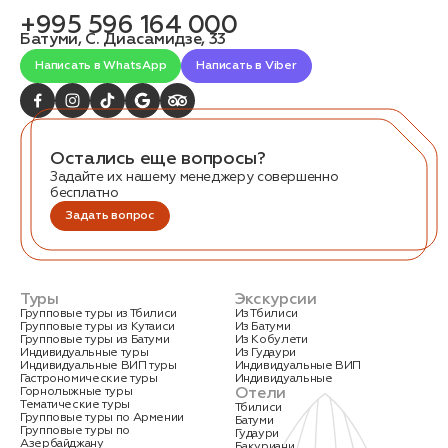
связаться с вами
+995 596 164 000
Дата:
0
Батуми, С. Диасамидзе, 33
Кол-во человек:
0
Написать в WhatsApp
Написать в Viber
Остались еще вопросы?
Задайте их нашему менеджеру совершенно
бесплатно
Задать вопрос
Оставить заявку
Нажимая на кнопку, вы соглашаетесь с условиями
Политики конфиденциальности
Туры
Экскурсии
Групповые туры из Тбилиси
Из Тбилиси
Групповые туры из Кутаиси
Из Батуми
Групповые туры из Батуми
Из Кобулети
Индивидуальные туры
Из Гудаури
Индивидуальные ВИП туры
Индивидуальные ВИП
Гастрономические туры
Индивидуальные
Отели
Горнолыжные туры
1. Выберите нужный автомобиль
Тематические туры
Тбилиси
Групповые туры по Армении
Батуми
2. Заполните форму
Групповые туры по
Гудаури
Азербайджану
Бакуриани