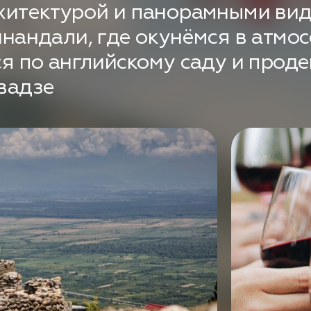
хитектурой и панорамными вид
нандали, где окунёмся в атмо
я по английскому саду и прод
вадзе