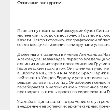
Описание экскурсии
Нажимая на кнопку, вы соглашаетесь с условиями
Политики
конфиденциальности
Первым путнком нашей экскурсии будет Сигнаги
маленький городок в восточной Грузии, на скл
Кахети. Центр историко-географической област
соединяющихся извилистыми крутыми улицами
Заявка успешно
Далее мы отправимся в имение Александра Ча
отправлена!
Александра Чавчавадзе, первого владельца у
одним из инициаторов присоединения Грузии к 
Георгиевским трактатом. Он принимал участие 
в Европу в 1812, 1813 и 1814 годах. Брал Париж
лейтенанта. Увидев Европу и устав от военных
решает оставить столицу. Он забирает семью 
перебирается в неприметное и спокойное село 
претворять в жизнь проект по европеизации Г
Усадьба в Цинандали – отражение его устремл
внедрением европейских архитектурных прием