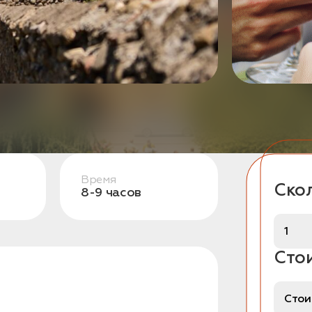
Время
Скол
8-9 часов
Сто