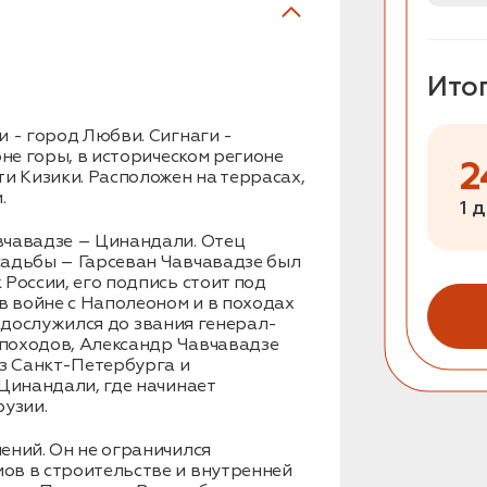
Ито
 - город Любви. Сигнаги -
оне горы, в историческом регионе
2
и Кизики. Расположен на террасах,
.
1 
вчавадзе – Цинандали. Отец
садьбы – Гарсеван Чавчавадзе был
России, его подпись стоит под
в войне с Наполеоном и в походах
 и дослужился до звания генерал-
 походов, Александр Чавчавадзе
из Санкт-Петербурга и
Цинандали, где начинает
рузии.
ений. Он не ограничился
ов в строительстве и внутренней