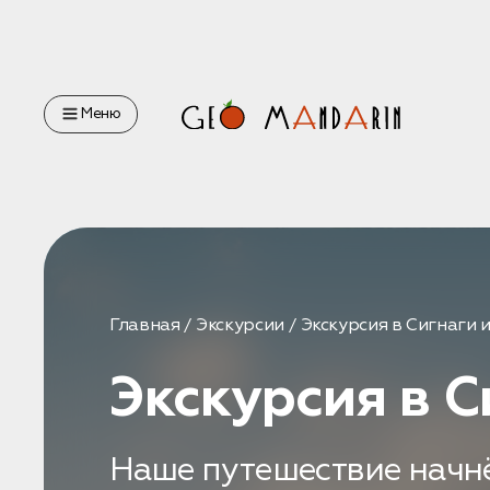
Оставьте свои данные
Меню
Наш менеджер скоро свяжется с вами
Оставить заявку
Главная
Экскурсии
Экскурсия в Сигнаги 
Экскурсия в С
Нажимая на кнопку, вы соглашаетесь с условиями
Политики
конфиденциальности
Наше путешествие начнё