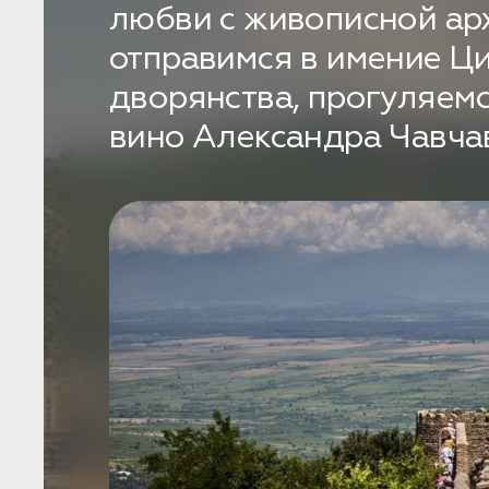
любви с живописной ар
отправимся в имение Ци
Бронирование
дворянства, прогуляемс
Оставьте свои данные, чтобы мы могли
вино Александра Чавча
связаться с вами
Дата:
0
Кол-во человек:
0
Оставить заявку
Нажимая на кнопку, вы соглашаетесь с условиями
Политики