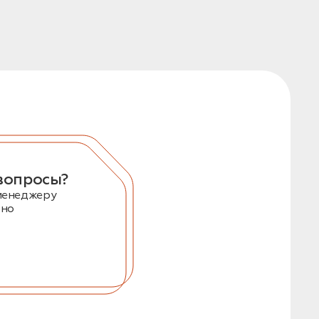
вопросы?
менеджеру
тно