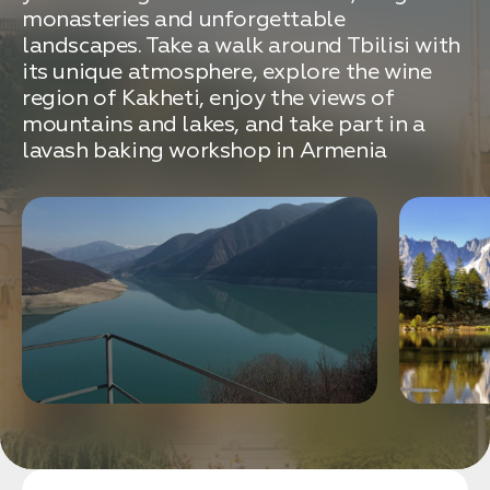
связаться с вами
monasteries and unforgettable
Дата:
0
landscapes. Take a walk around Tbilisi with
Кол-во человек:
0
its unique atmosphere, explore the wine
region of Kakheti, enjoy the views of
mountains and lakes, and take part in a
lavash baking workshop in Armenia
Оставить заявку
Нажимая на кнопку, вы соглашаетесь с условиями
Политики конфиденциальности
1. Выберите нужный автомобиль
2. Заполните форму