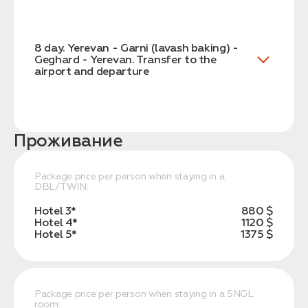
8 day. Yerevan - Garni (lavash baking) -
Geghard - Yerevan. Transfer to the
airport and departure
Проживание
Package price per person when staying in a
DBL/TWIN:
Hotel 3*
880 $
Hotel 4*
1120 $
Hotel 5*
1375 $
Package price per person when staying in a SNGL
room: