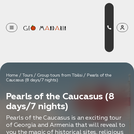
Оставьте свои данные
Наш менеджер скоро свяжется с вами
Оставить заявку
Home
Tours
Group tours from Tbilisi
Pearls of the
Caucasus (8 days/7 nights)
Нажимая на кнопку, вы соглашаетесь с условиями
Политики конфиденциальности
Pearls of the Caucasus (8
days/7 nights)
Pearls of the Caucasus is an exciting tour
Бронирование
of Georgia and Armenia that will reveal to
Оставьте свои данные, чтобы мы могли
you the magic of historical sites, religious