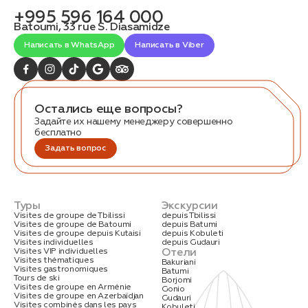
связаться с вами
+995 596 164 000
Дата:
0
Batoumi, 33 rue S. Diasamidze
Кол-во человек:
0
Написать в WhatsApp
Написать в Viber
Остались еще вопросы?
Задайте их нашему менеджеру совершенно
бесплатно
Задать вопрос
Оставить заявку
Нажимая на кнопку, вы соглашаетесь с условиями
Политики конфиденциальности
Туры
Экскурсии
Visites de groupe de Tbilissi
depuis Tbilissi
Visites de groupe de Batoumi
depuis Batumi
Visites de groupe depuis Kutaisi
depuis Kobuleti
Visites individuelles
depuis Gudauri
Отели
Visites VIP individuelles
Visites thématiques
Bakuriani
Visites gastronomiques
Batumi
1. Выберите нужный автомобиль
Tours de ski
Borjomi
Visites de groupe en Arménie
Gonio
2. Заполните форму
Visites de groupe en Azerbaïdjan
Gudauri
Visites combinés dans les pays
Kobuleti