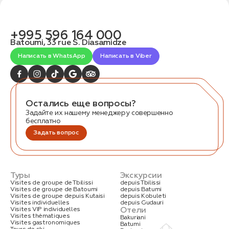
связаться с вами
Дата:
0
Кол-во человек:
0
+995 596 164 000
Batoumi, 33 rue S. Diasamidze
Написать в WhatsApp
Написать в Viber
Остались еще вопросы?
Задайте их нашему менеджеру совершенно
Оставить заявку
бесплатно
Задать вопрос
Нажимая на кнопку, вы соглашаетесь с условиями
Политики конфиденциальности
Туры
Экскурсии
Visites de groupe de Tbilissi
depuis Tbilissi
Visites de groupe de Batoumi
depuis Batumi
Visites de groupe depuis Kutaisi
depuis Kobuleti
Visites individuelles
depuis Gudauri
1. Выберите нужный автомобиль
Отели
Visites VIP individuelles
2. Заполните форму
Visites thématiques
Bakuriani
Visites gastronomiques
Batumi