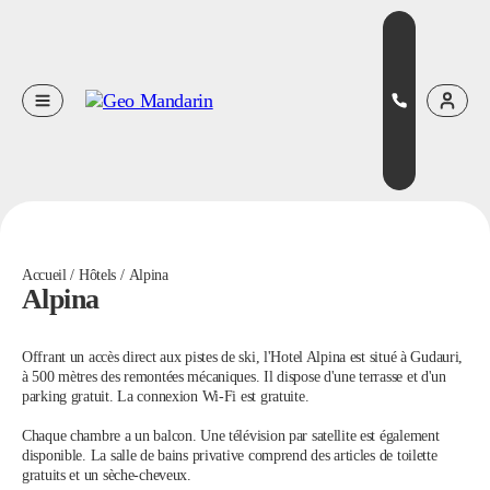
Оставьте свои данные
Наш менеджер скоро свяжется с вами
Оставить заявку
Accueil
Hôtels
Alpina
Alpina
Нажимая на кнопку, вы соглашаетесь с условиями
Политики
конфиденциальности
Offrant un accès direct aux pistes de ski, l'Hotel Alpina est situé à Gudauri,
à 500 mètres des remontées mécaniques. Il dispose d'une terrasse et d'un
parking gratuit. La connexion Wi-Fi est gratuite.
Chaque chambre a un balcon. Une télévision par satellite est également
Бронирование
disponible. La salle de bains privative comprend des articles de toilette
Оставьте свои данные, чтобы мы могли связаться с вами
gratuits et un sèche-cheveux.