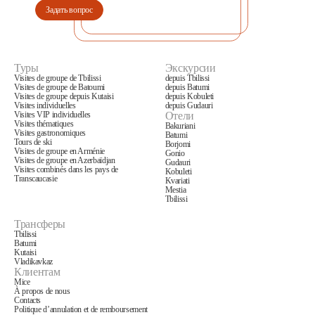
Задать вопрос
Туры
Экскурсии
Visites de groupe de Tbilissi
depuis Tbilissi
Visites de groupe de Batoumi
depuis Batumi
Visites de groupe depuis Kutaisi
depuis Kobuleti
Заказать трансфер
Visites individuelles
depuis Gudauri
Visites VIP individuelles
Отели
Visites thématiques
Bakuriani
Visites gastronomiques
Batumi
Нажимая на кнопку, вы соглашаетесь с условиями
Политики
Tours de ski
Borjomi
конфиденциальности
Visites de groupe en Arménie
Gonio
Visites de groupe en Azerbaïdjan
Gudauri
Visites combinés dans les pays de
Kobuleti
Transcaucasie
Kvariati
Mestia
Tbilissi
Трансферы
Заявка успешно отправлена!
Tbilissi
Batumi
Kutaisi
Vladikavkaz
Клиентам
Mice
À propos de nous
Contacts
Politique d’annulation et de remboursement