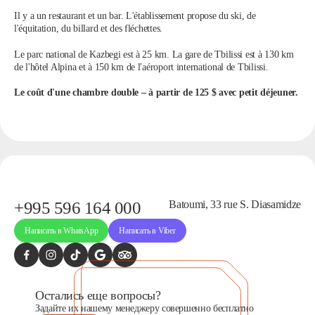
Дата:
0
Il y a un restaurant et un bar. L'établissement propose du ski, de
Кол-во человек:
0
l'équitation, du billard et des fléchettes.
Le parc national de Kazbegi est à 25 km. La gare de Tbilissi est à 130 km
de l'hôtel Alpina et à 150 km de l'aéroport international de Tbilissi.
Le coût d'une chambre double – à partir de 125 $ avec petit déjeuner.
Оставить заявку
Нажимая на кнопку, вы соглашаетесь с условиями
Политики
конфиденциальности
+995 596 164 000
Batoumi, 33 rue S. Diasamidze
Написать в WhatsApp
Написать в Viber
1. Выберите нужный автомобиль
2. Заполните форму
Остались еще вопросы?
Задайте их нашему менеджеру совершенно бесплатно