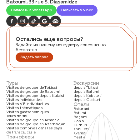
Batoumi, 33 rue S. Diasamidze
Написать в WhatsApp
Написать в Viber
Остались еще вопросы?
Задайте их нашему менеджеру совершенно
бесплатно
Заказать трансфер
Задать вопрос
Нажимая на кнопку, вы соглашаетесь с условиями
Политики конфиденциальности
Туры
Экскурсии
Visites de groupe de Tbilissi
depuis Tbilissi
Visites de groupe de Batoumi
depuis Batumi
Visites de groupe depuis Kutaisi
depuis Kobuleti
Visites individuelles
depuis Gudauri
Отели
Visites VIP individuelles
Заявка успешно
Visites thématiques
Bakuriani
Visites gastronomiques
отправлена!
Batumi
Tours de ski
Borjomi
Visites de groupe en Arménie
Gonio
Visites de groupe en Azerbaïdjan
Gudauri
Visites combinés dans les pays
Kobuleti
de Transcaucasie
Kvariati
Трансферы
Mestia