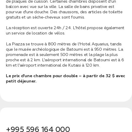
связаться с вами
de plaques de cuisson. Certaines chambres disposent d'un
Дата:
0
balcon avec vue sur la ville. La salle de bains privative est
Кол-во человек:
0
pourvue d'une douche. Des chaussons, des articles de toilette
gratuits et un sèche-cheveux sont fournis.
La réception est ouverte 24h / 24. L'hôtel propose également
un service de location de vélos.
La Piazza se trouve à 800 mètres de l'Hotel Aquarius, tandis
que le musée archéologique de Batoumi est à 950 mètres. La
promenade est à seulement 500 mètres et la plage la plus
proche est à 2 km. L'aéroport international de Batoumi est à 6
km et l'aéroport international de Kutaisi à 120 km.
Оставить заявку
Le prix d'une chambre pour double – à partir de 32 $ avec
petit déjeuner.
Нажимая на кнопку, вы соглашаетесь с условиями
Политики конфиденциальности
1. Выберите нужный автомобиль
2. Заполните форму
+995 596 164 000