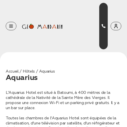
Оставьте свои данные
Наш менеджер скоро свяжется с вами
Оставить заявку
Accueil
Hôtels
Aquarius
Aquarius
Нажимая на кнопку, вы соглашаетесь с условиями
Политики конфиденциальности
L'Aquarius Hotel est situé à Batoumi, à 400 mètres de la
cathédrale de la Nativité de la Sainte Mère des Vierges. Il
propose une connexion Wi-Fi et un parking privé gratuits. Il y a
un bar sur place.
Бронирование
Toutes les chambres de l'Aquarius Hotel sont équipées de la
Оставьте свои данные, чтобы мы могли
climatisation, d'une télévision par satellite, d'un réfrigérateur et