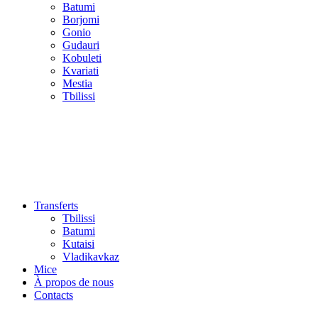
Batumi
Borjomi
Gonio
Gudauri
Kobuleti
Kvariati
Mestia
Tbilissi
Transferts
Tbilissi
Batumi
Kutaisi
Vladikavkaz
Mice
À propos de nous
Contacts