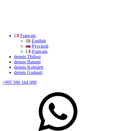
Français
English
Русский
Français
depuis Tbilissi
depuis Batumi
depuis Kobuleti
depuis Gudauri
+995 596 164 000