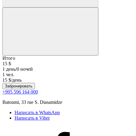
Итого
15
$
1 день/0 ночей
1
чел.
15
$/день
Забронировать
+995 596 164 000
Batoumi, 33 rue S. Diasamidze
Написать в WhatsApp
Написать в Viber