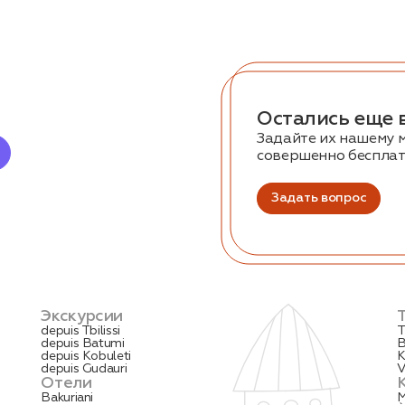
Остались еще 
Задайте их нашему 
совершенно беспла
Задать вопрос
Экскурсии
depuis Tbilissi
T
depuis Batumi
B
depuis Kobuleti
K
depuis Gudauri
V
Отели
Bakuriani
M