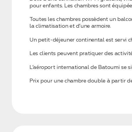
pour enfants. Les chambres sont équipées 
Toutes les chambres possèdent un balcon. 
Бронирование
la climatisation et d’une armoire.
Оставьте свои данные, чтобы мы могли
связаться с вами
Un petit-déjeuner continental est servi c
Дата:
0
Кол-во человек:
0
Les clients peuvent pratiquer des activi
L’aéroport international de Batoumi se s
Prix pour une chambre double à partir de 
Оставить заявку
Нажимая на кнопку, вы соглашаетесь с условиями
Политики