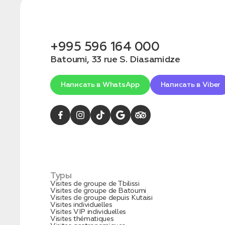
конфиденциальности
+995 596 164 000
Batoumi, 33 rue S. Diasamidze
1. Выберите нужный автомобиль
Написать в WhatsApp
Написать в Viber
2. Заполните форму
Туры
Visites de groupe de Tbilissi
Visites de groupe de Batoumi
Visites de groupe depuis Kutaisi
Visites individuelles
Заказать трансфер
Visites VIP individuelles
Visites thématiques