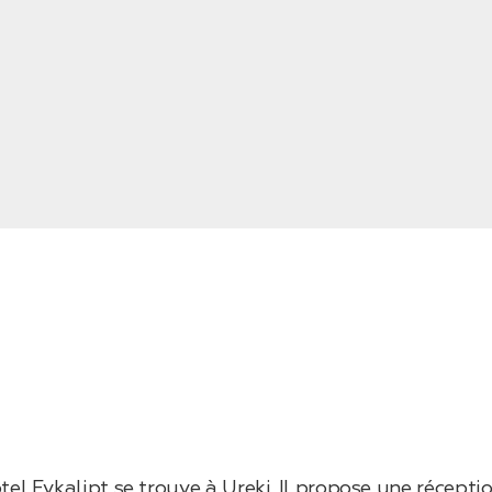
tel Evkalipt se trouve à Ureki. Il propose une récept