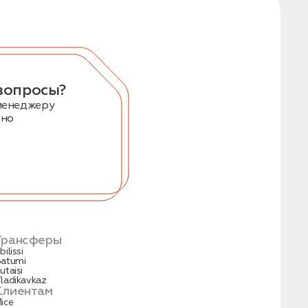
вопросы?
менеджеру
тно
Трансферы
bilissi
atumi
utaisi
ladikavkaz
Клиентам
ice