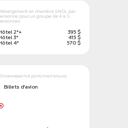
Hébergement en chambre SNGL par
personne pour un groupe de 4 à 5
personnes
Hôtel 2*+
395 $
Hôtel 3*
415 $
Hôtel 4*
570 $
Оплачивается дополнительно
Billets d'avion