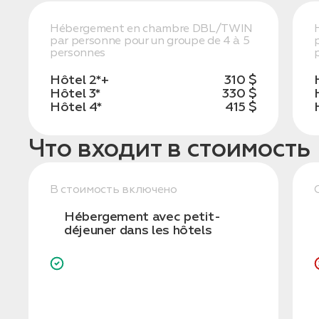
Hébergement en chambre DBL/TWIN
par personne pour un groupe de 4 à 5
personnes
Hôtel 2*+
310 $
Hôtel 3*
330 $
Hôtel 4*
415 $
Что входит в стоимость
В стоимость включено
Hébergement avec petit-
déjeuner dans les hôtels