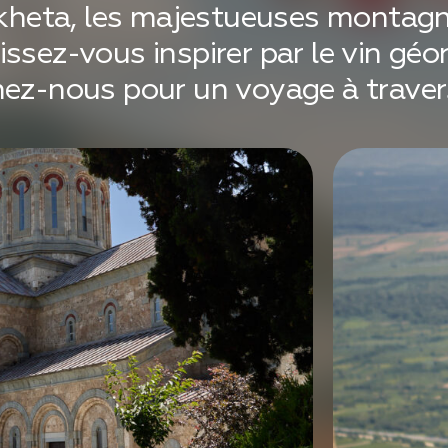
skheta, les majestueuses montagn
sez-vous inspirer par le vin géorg
nez-nous pour un voyage à travers