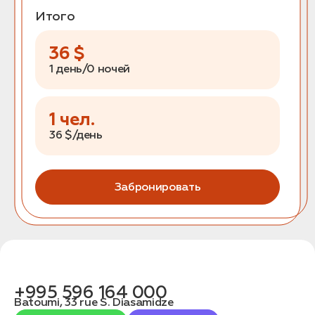
Итого
36
$
1 день/0 ночей
1
чел.
36
$/день
Забронировать
+995 596 164 000
Batoumi, 33 rue S. Diasamidze