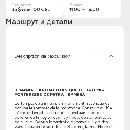
Стоимость
Время
36 $ или 100 GEL
11:00 — 19:00
Маршрут и детали
Заказать трансфер
Description de l’excursion
Нажимая на кнопку, вы соглашаетесь с условиями
Политики конфиденциальности
Itinéraire : JARDIN BOTANIQUE DE BATUMI -
FORTERESSE DE PETRA - SAMEBA
Заявка успешно
Le Temple de Sameba, un monument historique qui
отправлена!
occupe le sommet de la montagne. Construit au 19e
siècle, ce temple est l'un des sanctuaires les plus
vénérés de la région et un symbole de spiritualité et
de culture. Depuis le territoire du temple, il y a des
vues à couper le souffle sur Batoumi, la mer Noire et