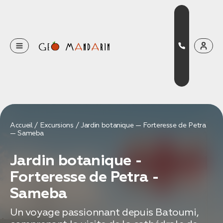
Оставьте свои данные
Наш менеджер скоро свяжется с вами
Оставить заявку
Accueil
Excursions
Jardin botanique — Forteresse de Petra
— Sameba
Нажимая на кнопку, вы соглашаетесь с условиями
Политики конфиденциальности
Jardin botanique -
Forteresse de Petra -
Sameba
Бронирование
Un voyage passionnant depuis Batoumi,
Оставьте свои данные, чтобы мы могли