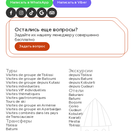
Написать в WhatsApp
Написать в Viber
Остались еще вопросы?
Задайте их нашему менеджеру совершенно
бесплатно
Задать вопрос
Туры
Экскурсии
Visites de groupe de Tbilissi
depuis Tbilissi
Visites de groupe de Batoumi
depuis Batumi
Visites de groupe depuis Kutaisi
depuis Kobuleti
Visites individuelles
depuis Gudauri
Отели
Visites VIP individuelles
Visites thématiques
Bakuriani
Visites gastronomiques
Batumi
Tours de ski
Borjomi
Visites de groupe en Arménie
Gonio
Visites de groupe en Azerbaïdjan
Gudauri
Visites combinés dans les pays
Kobuleti
de Transcaucasie
Kvariati
Трансферы
Mestia
Tbilissi
Tbilissi
Batumi