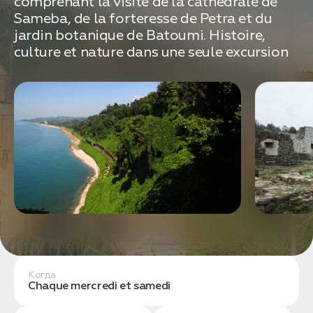
comprenant la visite de la cathédrale de
связаться с вами
Дата:
0
Sameba, de la forteresse de Petra et du
Кол-во человек:
0
jardin botanique de Batoumi. Histoire,
culture et nature dans une seule excursion
Оставить заявку
Нажимая на кнопку, вы соглашаетесь с условиями
Политики конфиденциальности
Когда
1. Выберите нужный автомобиль
Chaque mercredi et samedi
2. Заполните форму