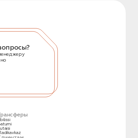
вопросы?
менеджеру
тно
Трансферы
bilissi
atumi
utaisi
ladikavkaz
Клиентам