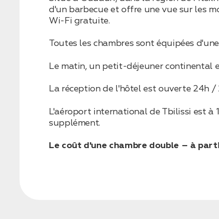
d'un barbecue et offre une vue sur les m
Wi-Fi gratuite.
Бронирование
Toutes les chambres sont équipées d'une 
Оставьте свои данные, чтобы мы могли
связаться с вами
Le matin, un petit-déjeuner continental es
Дата:
0
Кол-во человек:
0
La réception de l'hôtel est ouverte 24h / 
L'aéroport international de Tbilissi est
supplément.
Le coût d'une chambre double – à partir
Оставить заявку
Нажимая на кнопку, вы соглашаетесь с условиями
Политики