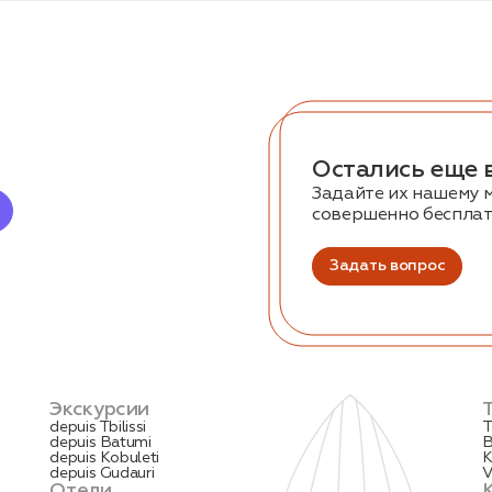
Остались еще 
Задайте их нашему 
совершенно беспла
Задать вопрос
Экскурсии
depuis Tbilissi
T
depuis Batumi
B
depuis Kobuleti
K
depuis Gudauri
V
Отели