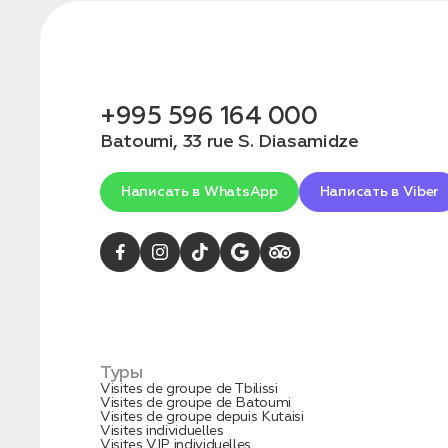
конфиденциальности
+995 596 164 000
Batoumi, 33 rue S. Diasamidze
1. Выберите нужный автомобиль
2. Заполните форму
Написать в WhatsApp
Написать в Viber
Туры
Visites de groupe de Tbilissi
Visites de groupe de Batoumi
Заказать трансфер
Visites de groupe depuis Kutaisi
Visites individuelles
Visites VIP individuelles