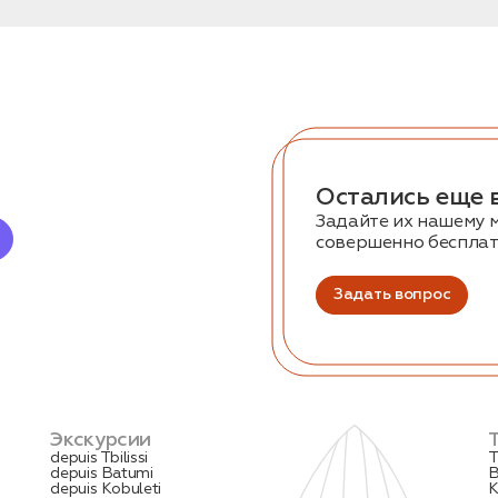
Остались еще 
Задайте их нашему 
совершенно беспла
Задать вопрос
Экскурсии
depuis Tbilissi
T
depuis Batumi
B
depuis Kobuleti
K