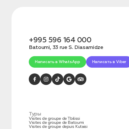
конфиденциальности
+995 596 164 000
Batoumi, 33 rue S. Diasamidze
1. Выберите нужный автомобиль
2. Заполните форму
Написать в WhatsApp
Написать в Viber
Туры
Visites de groupe de Tbilissi
Заказать трансфер
Visites de groupe de Batoumi
Visites de groupe depuis Kutaisi