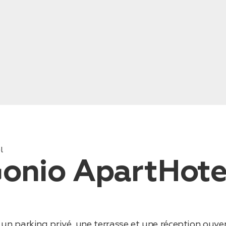
l
onio ApartHote
 parking privé, une terrasse et une réception ouvert