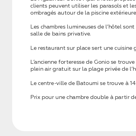
clients peuvent utiliser les parasols et
ombragés autour de la piscine extérieure
Бронирование
Les chambres lumineuses de l’hôtel sont c
Оставьте свои данные, чтобы мы могли
salle de bains privative.
связаться с вами
Дата:
0
Le restaurant sur place sert une cuisine 
Кол-во человек:
0
L’ancienne forteresse de Gonio se trouve
plein air gratuit sur la plage privée de l
Le centre-ville de Batoumi se trouve à 14
Prix pour une chambre double à partir d
Оставить заявку
Нажимая на кнопку, вы соглашаетесь с условиями
Политики