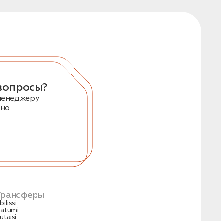
вопросы?
менеджеру
тно
Трансферы
bilissi
atumi
utaisi