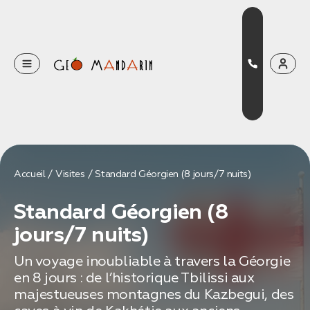
Оставьте свои данные
Наш менеджер скоро свяжется с вами
Оставить заявку
Accueil
Visites
Standard Géorgien (8 jours/7 nuits)
Нажимая на кнопку, вы соглашаетесь с условиями
Standard Géorgien (8
Политики конфиденциальности
jours/7 nuits)
Un voyage inoubliable à travers la Géorgie
en 8 jours : de l’historique Tbilissi aux
Бронирование
majestueuses montagnes du Kazbegui, des
Оставьте свои данные, чтобы мы могли