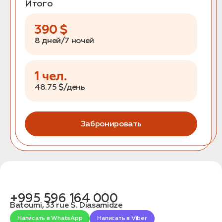
Итого
390
$
8 дней/7 ночей
1
чел.
48.75
$/день
Забронировать
+995 596 164 000
Batoumi, 33 rue S. Diasamidze
Написать в WhatsApp
Написать в Viber