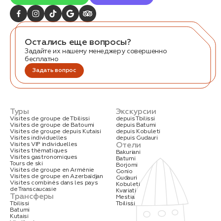
Остались еще вопросы?
Задайте их нашему менеджеру совершенно
бесплатно
Задать вопрос
Туры
Экскурсии
Visites de groupe de Tbilissi
depuis Tbilissi
Visites de groupe de Batoumi
depuis Batumi
Visites de groupe depuis Kutaisi
depuis Kobuleti
Visites individuelles
depuis Gudauri
Отели
Visites VIP individuelles
Visites thématiques
Bakuriani
Visites gastronomiques
Batumi
Tours de ski
Borjomi
Visites de groupe en Arménie
Gonio
Visites de groupe en Azerbaïdjan
Gudauri
Visites combinés dans les pays
Kobuleti
de Transcaucasie
Kvariati
Трансферы
Mestia
Tbilissi
Tbilissi
Batumi
Kutaisi