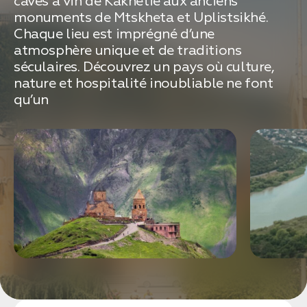
caves à vin de Kakhétie aux anciens
связаться с вами
Дата:
0
monuments de Mtskheta et Uplistsikhé.
Кол-во человек:
0
Chaque lieu est imprégné d’une
atmosphère unique et de traditions
séculaires. Découvrez un pays où culture,
nature et hospitalité inoubliable ne font
qu’un
Оставить заявку
Нажимая на кнопку, вы соглашаетесь с условиями
Политики конфиденциальности
1. Выберите нужный автомобиль
2. Заполните форму