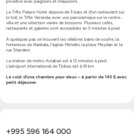
связаться с вами
privative avec peignoirs et chaussons.
Дата:
0
Кол-во человек:
0
Le Tiflis Palace Hotel dispose de 3 bars et d'un restaurant sur
le toit, le Tiflis Veranda, avec vue panoramique sur le centre-
ville et une sélection variée de boissons. Plusieurs cafés,
restaurants et galeries sont accessibles en 5 minutes à pied.
À quelques pas se trouvent les célèbres bains de soufre, la
forteresse de Narikala, l'église Metekhi, la place Meydan et la
rue Shardeni.
La station de métro Avlabari est à 12 minutes à pied.
L'aéroport international de Tbilissi est à 16 km.
Оставить заявку
Le coût d'une chambre pour deux – à partir de 145 $ avec
petit déjeuner.
Нажимая на кнопку, вы соглашаетесь с условиями
Политики конфиденциальности
1. Выберите нужный автомобиль
2. Заполните форму
+995 596 164 000