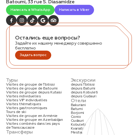
Batoumi, 33 rue S. Diasamidze
Написать в WhatsApp
Написать в Viber
Остались еще вопросы?
Задайте их нашему менеджеру совершенно
бесплатно
Заказать трансфер
Задать вопрос
Нажимая на кнопку, вы соглашаетесь с условиями
Политики конфиденциальности
Туры
Экскурсии
Visites de groupe de Tbilissi
depuis Tbilissi
Visites de groupe de Batoumi
depuis Batumi
Visites de groupe depuis Kutaisi
depuis Kobuleti
Visites individuelles
depuis Gudauri
Отели
Visites VIP individuelles
Заявка успешно
Visites thématiques
Bakuriani
Visites gastronomiques
отправлена!
Batumi
Tours de ski
Borjomi
Visites de groupe en Arménie
Gonio
Visites de groupe en Azerbaïdjan
Gudauri
Visites combinés dans les pays
Kobuleti
de Transcaucasie
Kvariati
Трансферы
Mestia