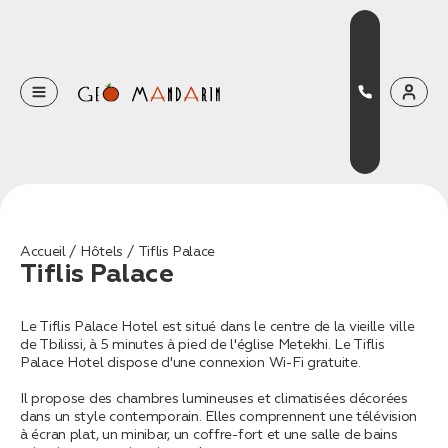
Оставьте свои данные
Наш менеджер скоро свяжется с вами
Оставить заявку
Accueil
Hôtels
Tiflis Palace
Tiflis Palace
Нажимая на кнопку, вы соглашаетесь с условиями
Политики конфиденциальности
Le Tiflis Palace Hotel est situé dans le centre de la vieille ville
de Tbilissi, à 5 minutes à pied de l'église Metekhi. Le Tiflis
Palace Hotel dispose d'une connexion Wi-Fi gratuite.
Il propose des chambres lumineuses et climatisées décorées
Бронирование
dans un style contemporain. Elles comprennent une télévision
Оставьте свои данные, чтобы мы могли
à écran plat, un minibar, un coffre-fort et une salle de bains