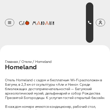
Оставьте свои данные
Наш менеджер скоро свяжется с вами
Оставить заявку
Главная
Отели
Homeland
Homeland
Нажимая на кнопку, вы соглашаетесь с условиями
Политики конфиденциальности
Отель Homeland с садом и бесплатным Wi-Fi расположен в
Батуми, в 2,3 км от скульптуры «Али и Нино». Среди
близлежащих достопримечательностей — Батумский
археологический музей, дельфинарий и собор Рождества
Пресвятой Богородицы. К услугам гостей открытый бассейн.
Бронирование
Оставьте свои данные, чтобы мы могли
В каждом номере имеются кондиционер, рабочий стол,