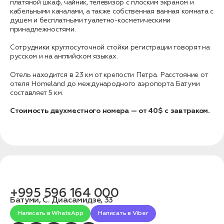
связаться с вами
платяной шкаф, чайник, телевизор с плоским экраном и
Дата:
0
кабельными каналами, а также собственная ванная комната с
Кол-во человек:
0
душем и бесплатными туалетно-косметическими
принадлежностями.
Сотрудники круглосуточной стойки регистрации говорят на
русском и на английском языках.
Отель находится в 23 км от крепости Петра. Расстояние от
отеля Homeland до международного аэропорта Батуми
составляет 5 км.
Стоимость двухместного номера — от 40$ с завтраком.
Оставить заявку
Нажимая на кнопку, вы соглашаетесь с условиями
Политики конфиденциальности
+995 596 164 000
Батуми, С. Диасамидзе, 33
1. Выберите нужный автомобиль
2. Заполните форму
Написать в WhatsApp
Написать в Viber