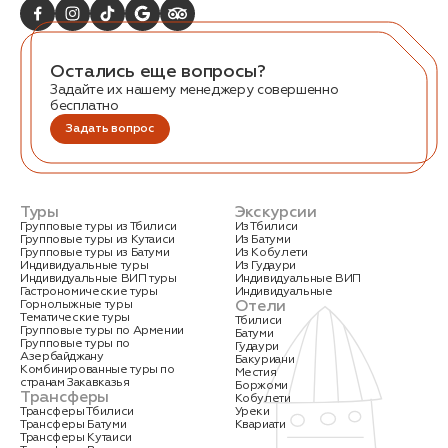
Остались еще вопросы?
Задайте их нашему менеджеру совершенно
бесплатно
Задать вопрос
Заказать трансфер
Туры
Экскурсии
Нажимая на кнопку, вы соглашаетесь с условиями
Политики конфиденциальности
Групповые туры из Тбилиси
Из Тбилиси
Групповые туры из Кутаиси
Из Батуми
Групповые туры из Батуми
Из Кобулети
Индивидуальные туры
Из Гудаури
Индивидуальные ВИП туры
Индивидуальные ВИП
Гастрономические туры
Индивидуальные
Отели
Горнолыжные туры
Тематические туры
Тбилиси
Групповые туры по Армении
Батуми
Заявка успешно
Групповые туры по
Гудаури
Азербайджану
Бакуриани
отправлена!
Комбинированные туры по
Местия
странам Закавказья
Боржоми
Трансферы
Кобулети
Трансферы Тбилиси
Уреки
Трансферы Батуми
Квариати
Трансферы Кутаиси