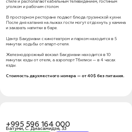
связаться с вами
стиле и располагают кабельным телевидением, гостиным
Дата:
0
уголком и рабочим столом.
Кол-во человек:
0
В просторном ресторане подают блюда грузинской кухни.
После дня катания на лыжах гости могут отдохнуть у камина
и заказать напитки в баре.
Центр Бакуриани с кинотеатром и парком находится в 5
минутах ходьбы от апарт-отеля.
Железнодорожный вокзал Бакуриани находится в 10
минутах езды от отеля, а аэропорт Тбилиси — в 4 часах
езды.
Оставить заявку
Стоимость двухместного номера — от 40$ без питания.
Нажимая на кнопку, вы соглашаетесь с условиями
Политики конфиденциальности
1. Выберите нужный автомобиль
+995 596 164 000
2. Заполните форму
Батуми, С. Диасамидзе, 33