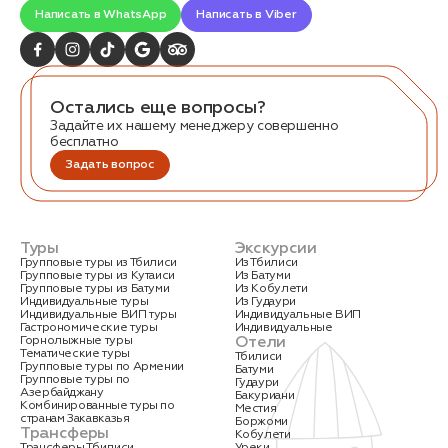
Написать в WhatsApp
Написать в Viber
Остались еще вопросы?
Задайте их нашему менеджеру совершенно
бесплатно
Заказать трансфер
Задать вопрос
Нажимая на кнопку, вы соглашаетесь с условиями
Политики конфиденциальности
Туры
Экскурсии
Групповые туры из Тбилиси
Из Тбилиси
Групповые туры из Кутаиси
Из Батуми
Групповые туры из Батуми
Из Кобулети
Индивидуальные туры
Из Гудаури
Индивидуальные ВИП туры
Индивидуальные ВИП
Гастрономические туры
Индивидуальные
Заявка успешно
Отели
Горнолыжные туры
Тематические туры
Тбилиси
отправлена!
Групповые туры по Армении
Батуми
Групповые туры по
Гудаури
Азербайджану
Бакуриани
Комбинированные туры по
Местия
странам Закавказья
Боржоми
Трансферы
Кобулети
Трансферы Тбилиси
Уреки