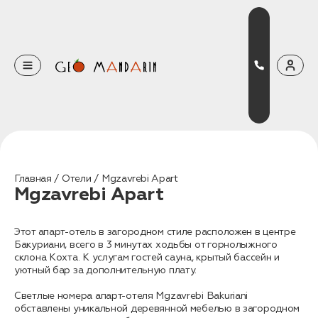
Оставьте свои данные
Наш менеджер скоро свяжется с вами
Оставить заявку
Главная
Отели
Mgzavrebi Apart
Mgzavrebi Apart
Нажимая на кнопку, вы соглашаетесь с условиями
Политики конфиденциальности
Этот апарт-отель в загородном стиле расположен в центре
Бакуриани, всего в 3 минутах ходьбы от горнолыжного
склона Кохта. К услугам гостей сауна, крытый бассейн и
уютный бар за дополнительную плату.
Бронирование
Светлые номера апарт-отеля Mgzavrebi Bakuriani
Оставьте свои данные, чтобы мы могли
обставлены уникальной деревянной мебелью в загородном