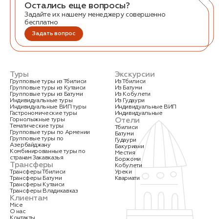
Остались еще вопросы?
Задайте их нашему менеджеру совершенно
бесплатно
Задать вопрос
Туры
Экскурсии
Групповые туры из Тбилиси
Из Тбилиси
Групповые туры из Кутаиси
Из Батуми
Групповые туры из Батуми
Из Кобулети
Индивидуальные туры
Из Гудаури
Индивидуальные ВИП туры
Индивидуальные ВИП
Гастрономические туры
Индивидуальные
Отели
Горнолыжные туры
Тематические туры
Тбилиси
Групповые туры по Армении
Батуми
Групповые туры по
Гудаури
Азербайджану
Бакуриани
Комбинированные туры по
Местия
странам Закавказья
Боржоми
Трансферы
Кобулети
Трансферы Тбилиси
Уреки
Трансферы Батуми
Квариати
Трансферы Кутаиси
Трансферы Владикавказ
Клиентам
Mice
О нас
Контакты