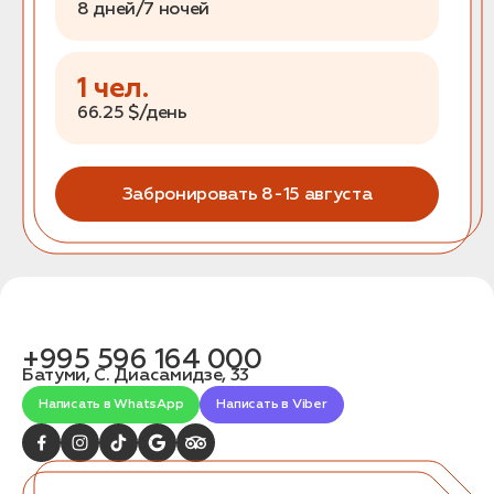
8 дней/7 ночей
1
чел.
66.25
$/день
Забронировать
8-15 августа
+995 596 164 000
Батуми, С. Диасамидзе, 33
Написать в WhatsApp
Написать в Viber