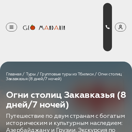
Оставьте свои данные
Наш менеджер скоро свяжется с вами
Оставить заявку
Главная
Туры
Групповые туры из Тбилиси
Огни столиц
Закавказья (8 дней/7 ночей)
Нажимая на кнопку, вы соглашаетесь с условиями
Политики конфиденциальности
Огни столиц Закавказья (8
дней/7 ночей)
Путешествие по двум странам с богатым
Бронирование
историческим и культурным наследием:
Оставьте свои данные, чтобы мы могли
Азербайджану и Грузии. Экскурсия по