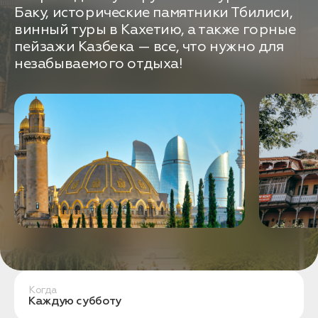
связаться с вами
Баку, исторические памятники Тбилиси,
Дата:
0
винный туры в Кахетию, а также горные
Кол-во человек:
0
пейзажи Казбека — все, что нужно для
незабываемого отдыха!
Оставить заявку
Нажимая на кнопку, вы соглашаетесь с условиями
Политики конфиденциальности
1. Выберите нужный автомобиль
Когда
2. Заполните форму
Каждую субботу