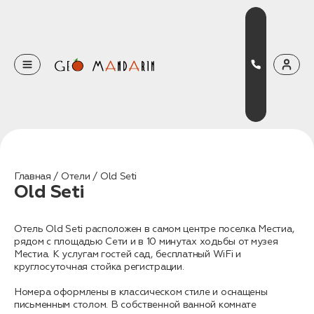
Оставьте свои данные
Наш менеджер скоро свяжется с вами
Оставить заявку
Главная
Отели
Old Seti
Old Seti
Нажимая на кнопку, вы соглашаетесь с условиями
Политики конфиденциальности
Отель Old Seti расположен в самом центре поселка Местиа,
рядом с площадью Сети и в 10 минутах ходьбы от музея
Местиа. К услугам гостей сад, бесплатный WiFi и
круглосуточная стойка регистрации.
Бронирование
Номера оформлены в классическом стиле и оснащены
Оставьте свои данные, чтобы мы могли
письменным столом. В собственной ванной комнате