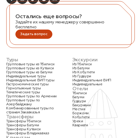
Остались еще вопросы?
Задайте их нашему менеджеру совершенно
бесплатно
Задать вопрос
Заказать трансфер
Туры
Экскурсии
Групповые туры из Тбилиси
Из Тбилиси
Нажимая на кнопку, вы соглашаетесь с условиями
Групповые туры из Кутаиси
Из Батуми
Политики конфиденциальности
Групповые туры из Батуми
Из Кобулети
Индивидуальные туры
Из Гудаури
Индивидуальные ВИП туры
Индивидуальные ВИП
Гастрономические туры
Индивидуальные
Отели
Горнолыжные туры
Тематические туры
Тбилиси
Групповые туры по Армении
Батуми
Групповые туры по
Гудаури
Заявка успешно
Азербайджану
Бакуриани
Комбинированные туры по
Местия
отправлена!
странам Закавказья
Боржоми
Трансферы
Кобулети
Трансферы Тбилиси
Уреки
Трансферы Батуми
Квариати
Трансферы Кутаиси
Трансферы Владикавказ
Клиентам