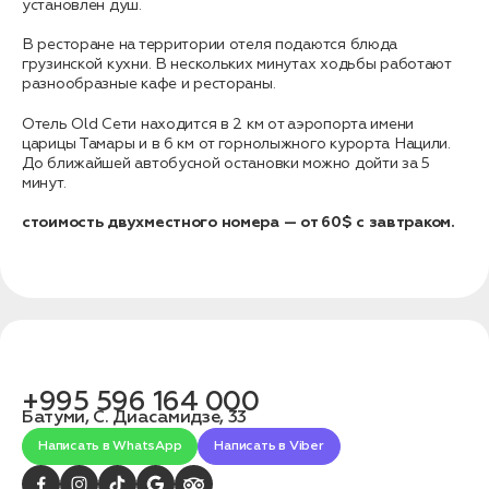
связаться с вами
установлен душ.
Дата:
0
Кол-во человек:
0
В ресторане на территории отеля подаются блюда
грузинской кухни. В нескольких минутах ходьбы работают
разнообразные кафе и рестораны.
Отель Old Сети находится в 2 км от аэропорта имени
царицы Тамары и в 6 км от горнолыжного курорта Нацили.
До ближайшей автобусной остановки можно дойти за 5
минут.
стоимость двухместного номера — от 60$ с завтраком.
Оставить заявку
Нажимая на кнопку, вы соглашаетесь с условиями
Политики конфиденциальности
+995 596 164 000
Батуми, С. Диасамидзе, 33
1. Выберите нужный автомобиль
Написать в WhatsApp
Написать в Viber
2. Заполните форму