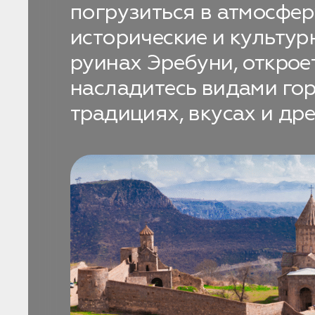
погрузиться в атмосфер
исторические и культур
Бронирование
руинах Эребуни, открое
Оставьте свои данные, чтобы мы могли связаться с
насладитесь видами гор
вами
0
Дата:
традициях, вкусах и др
0
Кол-во человек:
Оставить заявку
Нажимая на кнопку, вы соглашаетесь с условиями
Политики