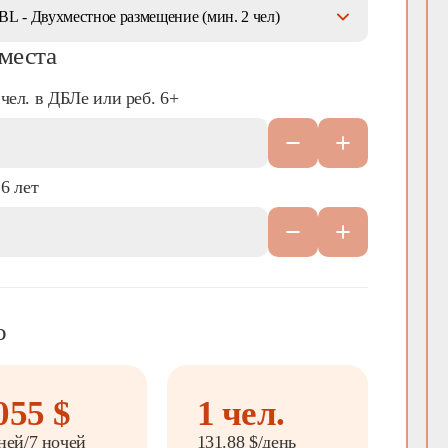
 места
чел. в ДБЛе или реб. 6+
 6 лет
о
055
$
1
чел.
ней/7 ночей
131.88
$/день