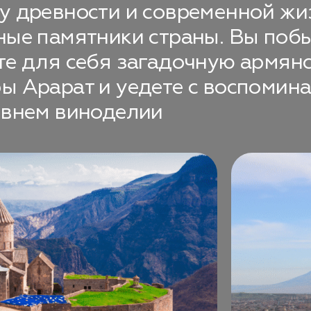
у древности и современной жи
ные памятники страны. Вы побы
те для себя загадочную армянс
ы Арарат и уедете с воспомин
евнем виноделии