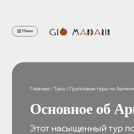
Оставьте свои данные
Меню
Наш менеджер скоро свяжется с вами
Оставить заявку
Главная
Туры
Групповые туры по Армен
Нажимая на кнопку, вы соглашаетесь с условиями
Политики
Основное об Ар
конфиденциальности
Этот насыщенный тур п