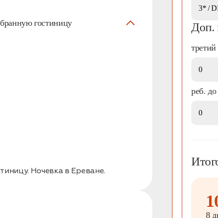
выбранную гостиницу
Доп.
третий 
реб. до
Итог
тиницу. Ночевка в Ереване.
1
8 д