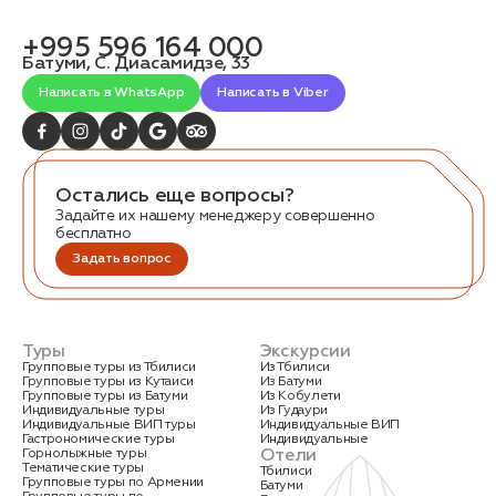
связаться с вами
Дата:
0
+995 596 164 000
Кол-во человек:
0
Батуми, С. Диасамидзе, 33
Написать в WhatsApp
Написать в Viber
Остались еще вопросы?
Задайте их нашему менеджеру совершенно
бесплатно
Оставить заявку
Задать вопрос
Нажимая на кнопку, вы соглашаетесь с условиями
Политики конфиденциальности
Туры
Экскурсии
Групповые туры из Тбилиси
Из Тбилиси
Групповые туры из Кутаиси
Из Батуми
Групповые туры из Батуми
Из Кобулети
Индивидуальные туры
Из Гудаури
Индивидуальные ВИП туры
Индивидуальные ВИП
Гастрономические туры
Индивидуальные
1. Выберите нужный автомобиль
Отели
Горнолыжные туры
2. Заполните форму
Тематические туры
Тбилиси
Групповые туры по Армении
Батуми