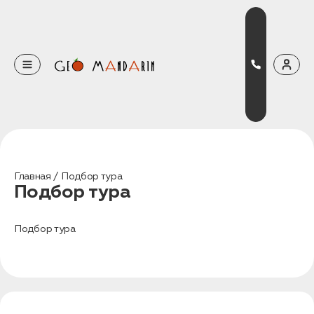
Оставьте свои данные
Наш менеджер скоро свяжется с вами
Оставить заявку
Главная
Подбор тура
Подбор тура
Нажимая на кнопку, вы соглашаетесь с условиями
Политики конфиденциальности
Подбор тура
Бронирование
Оставьте свои данные, чтобы мы могли