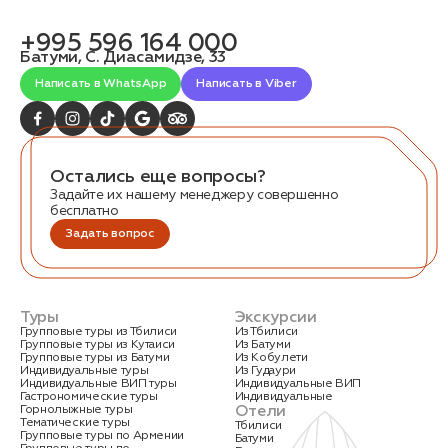
связаться с вами
Дата:
0
+995 596 164 000
Кол-во человек:
0
Батуми, С. Диасамидзе, 33
Написать в WhatsApp
Написать в Viber
Остались еще вопросы?
Задайте их нашему менеджеру совершенно
бесплатно
Оставить заявку
Задать вопрос
Нажимая на кнопку, вы соглашаетесь с условиями
Политики конфиденциальности
Туры
Экскурсии
Групповые туры из Тбилиси
Из Тбилиси
Групповые туры из Кутаиси
Из Батуми
Групповые туры из Батуми
Из Кобулети
Индивидуальные туры
Из Гудаури
Индивидуальные ВИП туры
Индивидуальные ВИП
Гастрономические туры
Индивидуальные
1. Выберите нужный автомобиль
Отели
Горнолыжные туры
2. Заполните форму
Тематические туры
Тбилиси
Групповые туры по Армении
Батуми