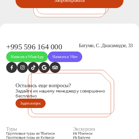
Забронировать
+995 596 164 000
Батуми, С. Диасамидзе, 33
Заказать трансфер
Написать в WhatsApp
Написать в Viber
Нажимая на кнопку, вы соглашаетесь с условиями
Политики конфиденциальности
Остались еще вопросы?
Задайте их нашему менеджеру совершенно
бесплатно
Заявка успешно отправлена!
Задать вопрос
Туры
Экскурсии
Групповые туры из Тбилиси
Из Тбилиси
Групповые туры из Кутаиси
Из Батуми