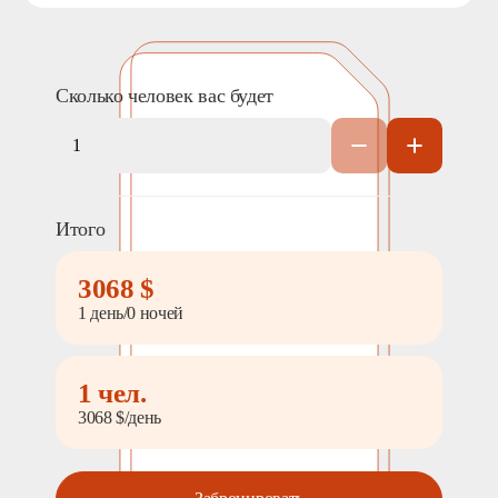
0
Дата:
0
Кол-во человек:
Сколько человек вас будет
Итого
Оставить заявку
3068
$
Нажимая на кнопку, вы соглашаетесь с условиями
Политики конфиденциальности
1 день/0 ночей
1
чел.
3068
$/день
1. Выберите нужный автомобиль
2. Заполните форму