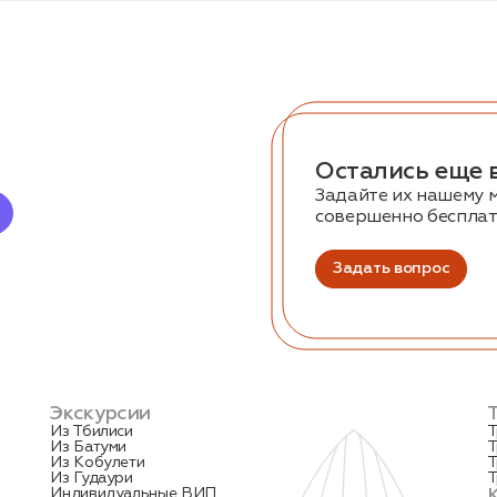
Остались еще 
Задайте их нашему 
совершенно беспла
Задать вопрос
Экскурсии
Из Тбилиси
Т
Из Батуми
Т
Из Кобулети
Т
Из Гудаури
Т
Индивидуальные ВИП