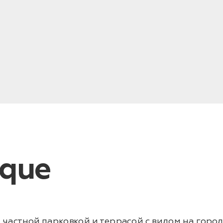
ique
, частной парковкой и террасой с видом на город