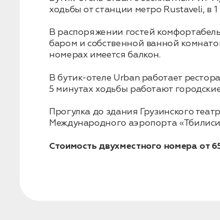
ходьбы от станции метро Rustaveli, в 
В распоряжении гостей комфортабель
Бронирование
баром и собственной ванной комнато
Оставьте свои данные, чтобы мы могли
номерах имеется балкон.
связаться с вами
Дата:
0
В бутик-отеле Urban работает рестора
Кол-во человек:
0
5 минутах ходьбы работают городские
Прогулка до здания Грузинского теат
Международного аэропорта «Тбилиси» с
Стоимость двухместного номера от 65
Оставить заявку
Нажимая на кнопку, вы соглашаетесь с условиями
Политики