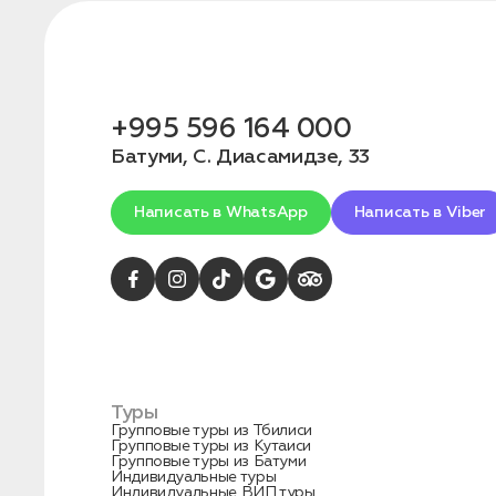
конфиденциальности
+995 596 164 000
Батуми, С. Диасамидзе, 33
1. Выберите нужный автомобиль
2. Заполните форму
Написать в WhatsApp
Написать в Viber
Туры
Групповые туры из Тбилиси
Групповые туры из Кутаиси
Заказать трансфер
Групповые туры из Батуми
Индивидуальные туры
Индивидуальные ВИП туры