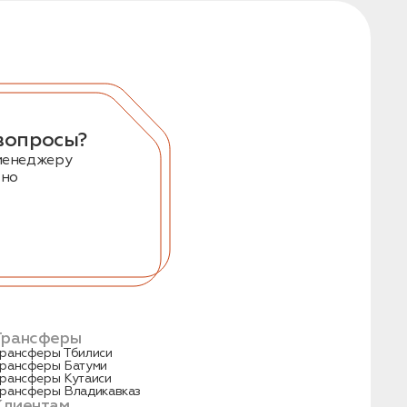
вопросы?
менеджеру
тно
Трансферы
рансферы Тбилиси
рансферы Батуми
рансферы Кутаиси
рансферы Владикавказ
Клиентам