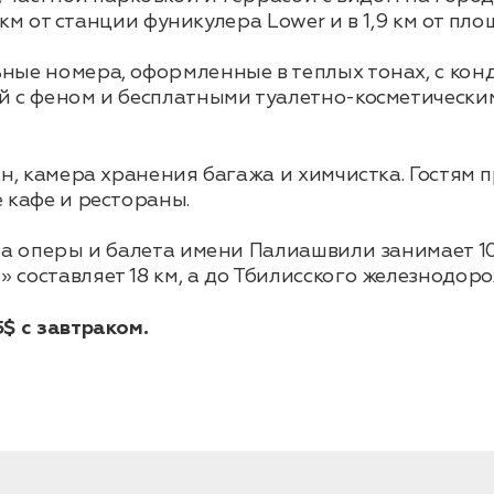
1 км от станции фуникулера Lower и в 1,9 км от пл
ные номера, оформленные в теплых тонах, с кон
й с феном и бесплатными туалетно-косметическ
н, камера хранения багажа и химчистка. Гостям 
 кафе и рестораны.
ра оперы и балета имени Палиашвили занимает 10
оставляет 18 км, а до Тбилисского железнодорож
$ с завтраком.