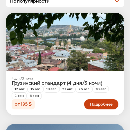
связаться с вами
Дата:
0
Кол-во человек:
0
Оставить заявку
4 дня/3 ночи
Нажимая на кнопку, вы соглашаетесь с условиями
Грузинский стандарт (4 дня/3 ночи)
Политики конфиденциальности
12 авг
16 авг
19 авг
23 авг
26 авг
30 авг
2 сен
6 сен
от 195 $
Подробнее
1. Выберите нужный автомобиль
2. Заполните форму