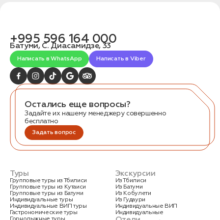
+995 596 164 000
Батуми, С. Диасамидзе, 33
Написать в WhatsApp
Написать в Viber
Остались еще вопросы?
Задайте их нашему менеджеру совершенно
бесплатно
Задать вопрос
Туры
Экскурсии
Групповые туры из Тбилиси
Из Тбилиси
Групповые туры из Кутаиси
Из Батуми
Групповые туры из Батуми
Из Кобулети
Индивидуальные туры
Из Гудаури
Индивидуальные ВИП туры
Индивидуальные ВИП
Гастрономические туры
Индивидуальные
Отели
Горнолыжные туры