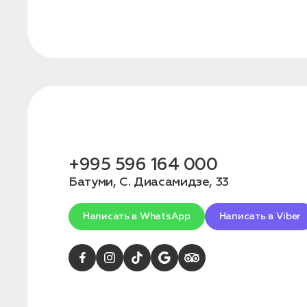
Бронирование
Оставьте свои данные, чтобы мы могли
связаться с вами
Дата:
0
Кол-во человек:
0
+995 596 164 000
Батуми, С. Диасамидзе, 33
Написать в WhatsApp
Написать в Viber
Оставить заявку
Нажимая на кнопку, вы соглашаетесь с условиями
Политики