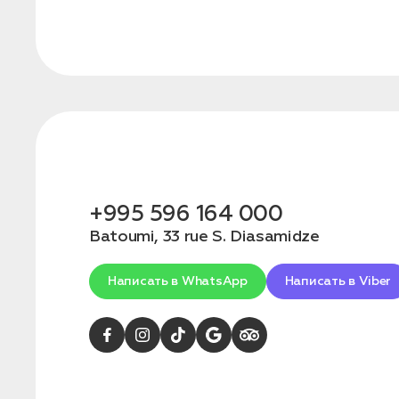
Бронирование
Оставьте свои данные, чтобы мы могли
связаться с вами
Дата:
0
Кол-во человек:
0
+995 596 164 000
Batoumi, 33 rue S. Diasamidze
Написать в WhatsApp
Написать в Viber
Оставить заявку
Нажимая на кнопку, вы соглашаетесь с условиями
Политики